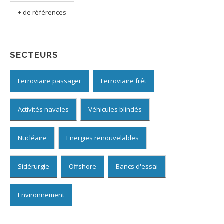
+ de références
SECTEURS
Ferroviaire passager
Ferroviaire frêt
Activités navales
Véhicules blindés
Nucléaire
Energies renouvelables
Sidérurgie
Offshore
Bancs d'essai
Environnement